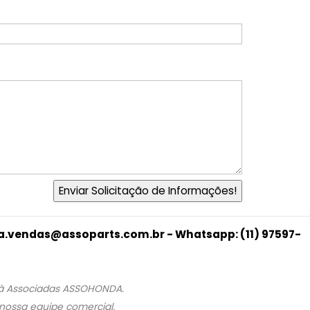
ina.vendas@assoparts.com.br - Whatsapp: (11) 97597-
s à Associadas ASSOHONDA.
 nossa equipe comercial.